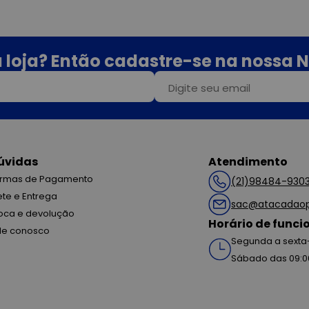
 loja? Então cadastre-se na nossa N
úvidas
Atendimento
rmas de Pagamento
(21)98484-930
ete e Entrega
sac@atacadaop
oca e devolução
Horário de func
le conosco
Segunda a sexta-
Sábado das 09:0