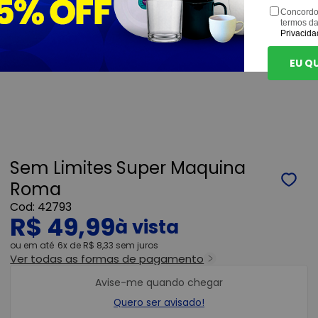
Concordo
termos d
Privacida
EU Q
Sem Limites Super Maquina
Roma
42793
R$ 49,99
ou
6x
de
R$ 8,33
sem juros
Ver todas as formas de pagamento
Avise-me quando chegar
Quero ser avisado!