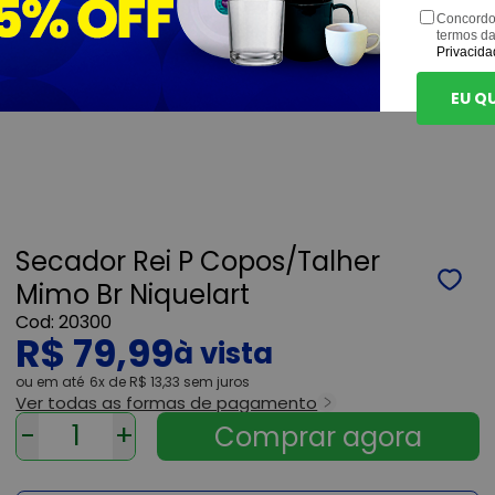
Concordo
termos d
Privacida
EU Q
Secador Rei P Copos/Talher
Mimo Br Niquelart
20300
R$ 79,99
ou
6x
de
R$ 13,33
sem juros
Ver todas as formas de pagamento
-
+