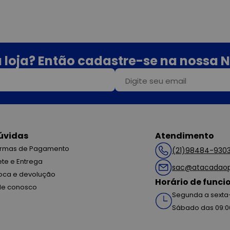
 loja? Então cadastre-se na nossa N
úvidas
Atendimento
rmas de Pagamento
(21)98484-930
ete e Entrega
sac@atacadaop
oca e devolução
Horário de func
le conosco
Segunda a sexta-
Sábado das 09:0