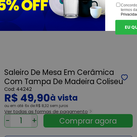
Concordo
termos d
Privacida
EU Q
Saleiro De Mesa Em Cerâmica
Com Tampa De Madeira Coliseu
44242
R$ 49,90
ou
6x
de
R$ 8,32
sem juros
Ver todas as formas de pagamento
-
+