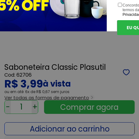
Concordo
termos d
Privacida
EU Q
Saboneteira Classic Plasutil
62706
R$ 3,99
ou
6x
de
R$ 0,67
sem juros
Ver todas as formas de pagamento
-
+