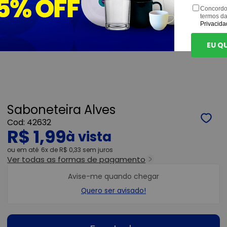
Concordo
termos d
Privacida
EU Q
Saboneteira Alves
42632
R$ 1,99
ou
6x
de
R$ 0,33
sem juros
Ver todas as formas de pagamento
Avise-me quando chegar
Quero ser avisado!