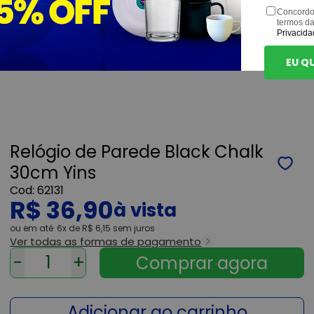
Concordo
termos d
Privacida
EU Q
Relógio de Parede Black Chalk
30cm Yins
62131
R$ 36,90
ou
6x
de
R$ 6,15
sem juros
Ver todas as formas de pagamento
-
+