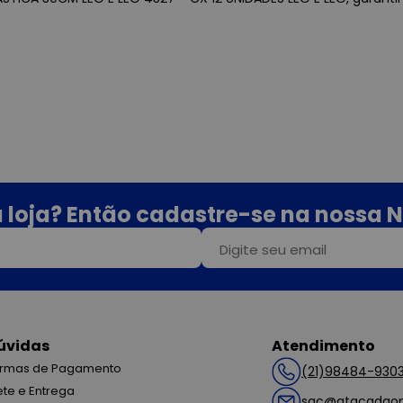
 loja? Então cadastre-se na nossa N
úvidas
Atendimento
rmas de Pagamento
(21)98484-930
ete e Entrega
sac@atacadaop