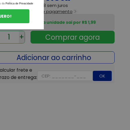
s da
Política de Privacidade
6x
de
R$ 3,98
sem juros
r todas as formas de pagamento
UERO!
Nesse kit, cada unidade sai por R$ 1,99
+
OK