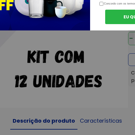
Concordo com os termo
ou
Ve
EU Q
-
Descrição do produto
Características