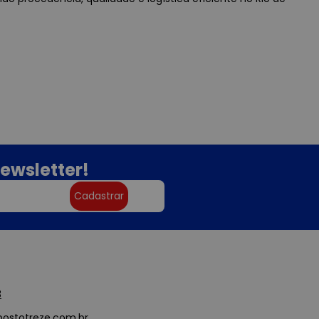
ewsletter!
Cadastrar
3
ostotreze.com.br