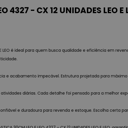
O 4327 - CX 12 UNIDADES LEO E 
E LEO é ideal para quem busca qualidade e eficiência em reve
ticidade.
ência e acabamento impecável. Estrutura projetada para máxim
 atividades diárias. Cada detalhe foi pensado para a melhor exp
nfiável e duradoura para revenda e estoque. Escolha certa par
ASTICA 30CM LEO E LEO 4327 - CX 12 UNIDADES LEO E LEO, garantin