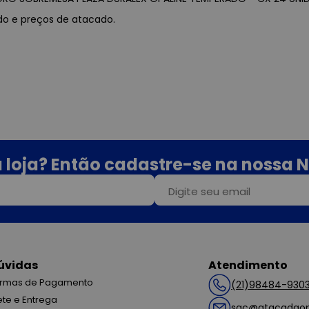
ado e preços de atacado.
 loja? Então cadastre-se na nossa N
úvidas
Atendimento
rmas de Pagamento
(21)98484-930
ete e Entrega
sac@atacadaop