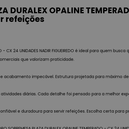
A DURALEX OPALINE TEMPERADO
r refeições
 CX 24 UNIDADES NADIR FIGUEIREDO é ideal para quem busca qua
omerciais que valorizam praticidade.
ia e acabamento impecável. Estrutura projetada para máximo d
 atividades diárias. Cada detalhe foi pensado para a melhor exp
fiável e duradoura para servir refeições. Escolha certa para p
 VIDRO SOBREMESA PLAZA DURALEX OPALINE TEMPERADO - CX 24 UNID