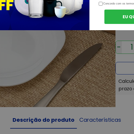
R$ 
Concordo com os termo
ou
EU Q
Ver tod
-
Descrição do produto
Características