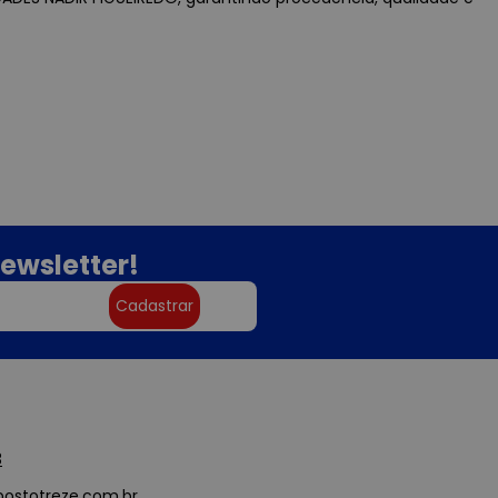
ewsletter!
Cadastrar
3
ostotreze.com.br