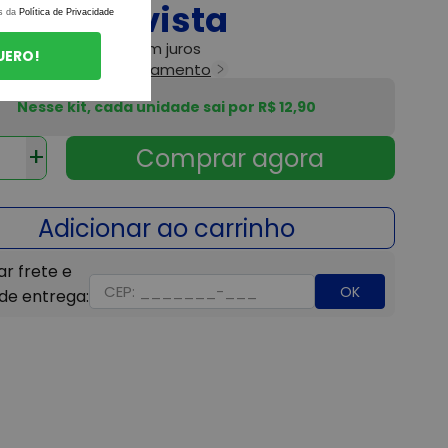
309,60
s da
Política de Privacidade
6x
de
R$ 51,60
sem juros
UERO!
as as formas de pagamento
Nesse kit, cada unidade sai por R$ 12,90
+
OK