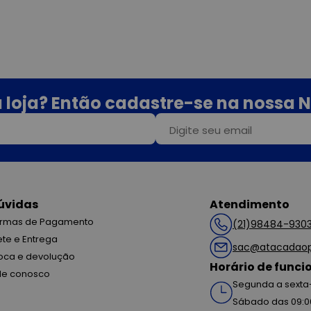
 loja? Então cadastre-se na nossa N
úvidas
Atendimento
rmas de Pagamento
(21)98484-930
ete e Entrega
sac@atacadaop
oca e devolução
Horário de func
le conosco
Segunda a sexta-
Sábado das 09:0