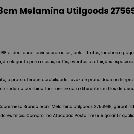
8cm Melamina Utilgoods 27569
é ideal para servir sobremesas, bolos, frutas, lanches e pequ
o elegante para mesas, cafés, eventos e refeições especiais.
 o prato oferece durabilidade, leveza e praticidade na limpez
nco moderno combina facilmente com diferentes estilos de dec
e Sobremesa Branco 18cm Melamina Utilgoods 27569BB, garantindo
idores finais. Comprar no Atacadão Posto Treze é garantir qual