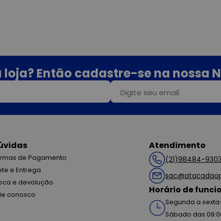
 loja? Então cadastre-se na nossa N
úvidas
Atendimento
rmas de Pagamento
(21)98484-930
ete e Entrega
sac@atacadaop
oca e devolução
Horário de func
le conosco
Segunda a sexta-
Sábado das 09:0