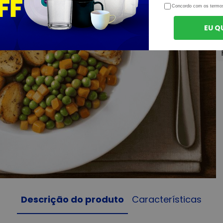
Concordo com os termo
EU Q
Descrição do produto
Características