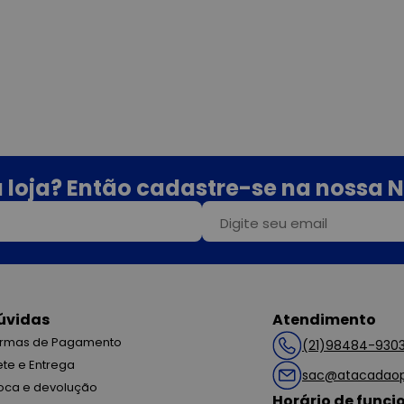
 loja? Então cadastre-se na nossa N
úvidas
Atendimento
rmas de Pagamento
(21)98484-930
ete e Entrega
sac@atacadaop
oca e devolução
Horário de func