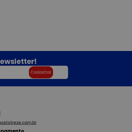
ewsletter!
Cadastrar
3
ostotreze.com.br
ionamento