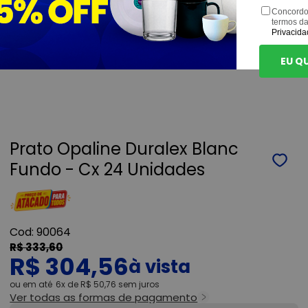
Concordo
termos d
Privacida
EU Q
Prato Opaline Duralex Blanc
Fundo - Cx 24 Unidades
90064
R$ 333,60
R$ 304,56
ou
6x
de
R$ 50,76
sem juros
Ver todas as formas de pagamento