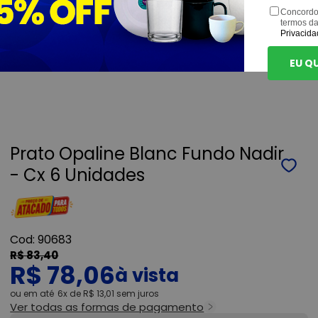
Concordo
termos d
Privacida
EU Q
Prato Opaline Blanc Fundo Nadir
- Cx 6 Unidades
90683
R$ 83,40
R$ 78,06
ou
6x
de
R$ 13,01
sem juros
Ver todas as formas de pagamento