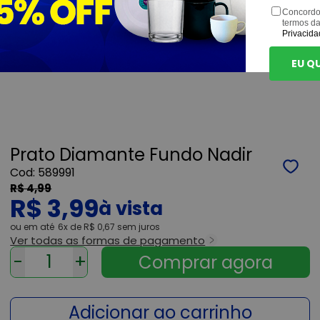
Concordo
termos d
Privacida
EU Q
Prato Diamante Fundo Nadir
589991
R$ 4,99
R$ 3,99
ou
6x
de
R$ 0,67
sem juros
Ver todas as formas de pagamento
-
+