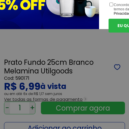
Concordo
termos d
Privacida
EU Q
Prato Fundo 25cm Branco
Melamina Utilgoods
590171
R$ 6,99
ou
6x
de
R$ 1,17
sem juros
Ver todas as formas de pagamento
-
+