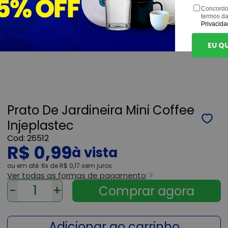
Concordo
termos d
Privacida
EU Q
Prato De Jardineira Mini Coffee
Injeplastec
26512
R$ 0,99
ou
6x
de
R$ 0,17
sem juros
Ver todas as formas de pagamento
-
+