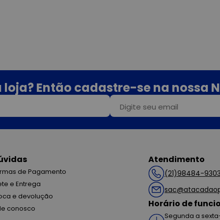
 loja? Então cadastre-se na nossa N
úvidas
Atendimento
rmas de Pagamento
(21)98484-930
ete e Entrega
sac@atacadaop
oca e devolução
Horário de func
le conosco
Segunda a sexta-