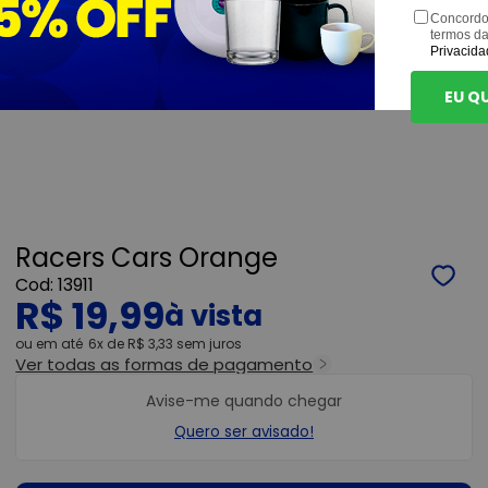
Concordo
termos d
Privacida
EU Q
Racers Cars Orange
13911
R$ 19,99
ou
6x
de
R$ 3,33
sem juros
Ver todas as formas de pagamento
Avise-me quando chegar
Quero ser avisado!