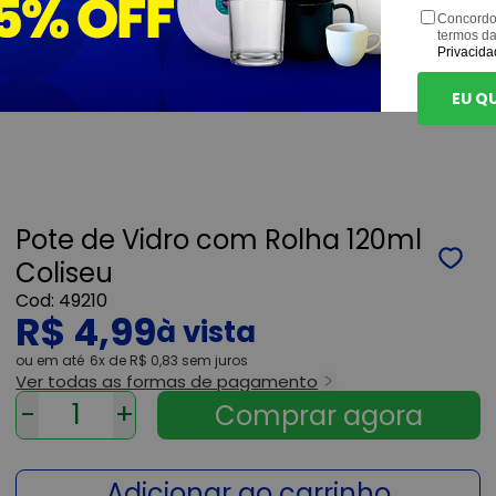
Concordo
termos d
Privacida
EU Q
Pote de Vidro com Rolha 120ml
Coliseu
49210
R$ 4,99
ou
6x
de
R$ 0,83
sem juros
Ver todas as formas de pagamento
-
+