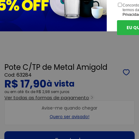
Concordo
termos d
Privacida
EU Q
Pote C/TP de Metal Amigold
63284
R$ 17,90
ou
6x
de
R$ 2,98
sem juros
Ver todas as formas de pagamento
Avise-me quando chegar
Quero ser avisado!