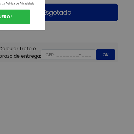
s da
Política de Privacidade
Esgotado
UERO!
OK