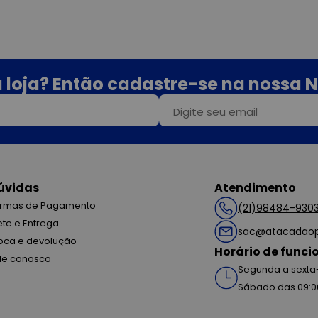
 loja? Então cadastre-se na nossa N
úvidas
Atendimento
rmas de Pagamento
(21)98484-930
ete e Entrega
sac@atacadaop
oca e devolução
Horário de func
le conosco
Segunda a sexta-
Sábado das 09:0