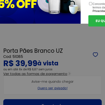
Concordo
termos d
Privacida
EU Q
Porta Pães Branco UZ
51085
R$ 39,99
ou
6x
de
R$ 6,67
sem juros
Ver todas as formas de pagamento
Avise-me quando chegar
Quero ser avisado!