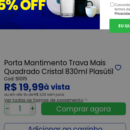
Concordo
termos d
Privacida
EU Q
Porta Mantimento Trava Mais
Quadrado Cristal 830ml Plasútil
51015
R$ 19,99
ou
6x
de
R$ 3,33
sem juros
Ver todas as formas de pagamento
-
+