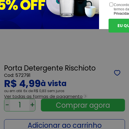
Concordo
termos d
Privacida
EU Q
Porta Detergente Rischioto
572791
R$ 4,99
ou
6x
de
R$ 0,83
sem juros
Ver todas as formas de pagamento
-
+