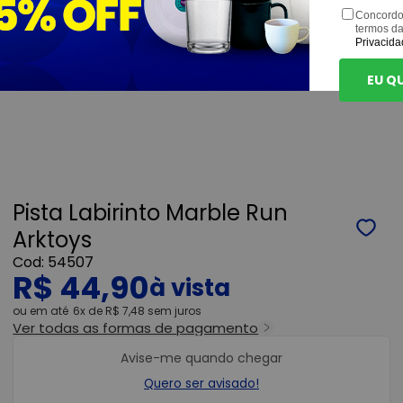
Concordo
termos d
Privacida
EU Q
Pista Labirinto Marble Run
Arktoys
54507
R$ 44,90
ou
6x
de
R$ 7,48
sem juros
Ver todas as formas de pagamento
Avise-me quando chegar
Quero ser avisado!