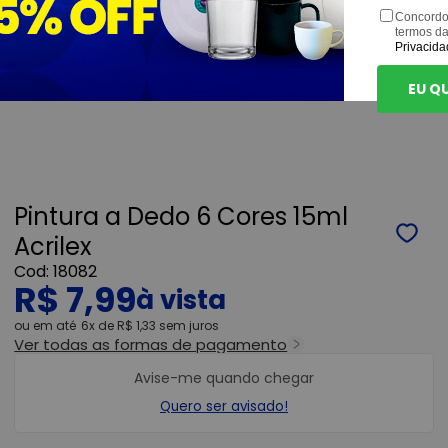
Concordo
termos d
Privacida
EU Q
Pintura a Dedo 6 Cores 15ml
Acrilex
18082
R$ 7,99
ou
6x
de
R$ 1,33
sem juros
Ver todas as formas de pagamento
Avise-me quando chegar
Quero ser avisado!