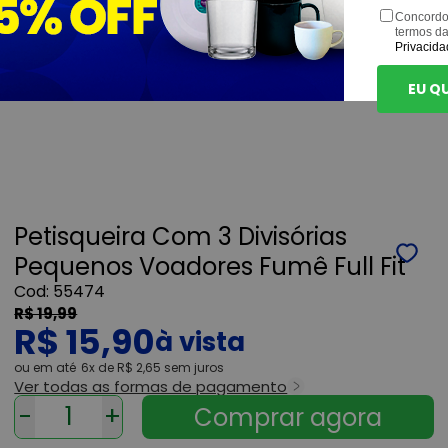
Concordo
termos d
Privacida
EU Q
Petisqueira Com 3 Divisórias
Pequenos Voadores Fumê Full Fit
55474
R$ 19,99
R$ 15,90
ou
6x
de
R$ 2,65
sem juros
Ver todas as formas de pagamento
-
+