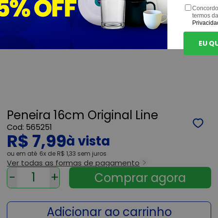
Concordo
termos d
Privacida
EU Q
Peneira 16cm Original Line
565251
R$ 7,99
ou
6x
de
R$ 1,33
sem juros
Ver todas as formas de pagamento
-
+