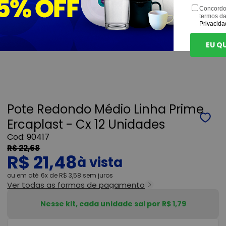
Concordo
termos d
Privacida
EU Q
Pote Redondo Médio Linha Prime
Ercaplast - Cx 12 Unidades
90417
R$ 22,68
R$ 21,48
ou
6x
de
R$ 3,58
sem juros
Ver todas as formas de pagamento
Nesse kit, cada unidade sai por R$ 1,79