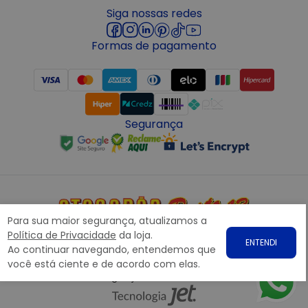
Siga nossas redes
Formas de pagamento
Segurança
Para sua maior segurança, atualizamos a
Copyright © 2022 ATACADÃO POSTO 13 - Todos os direitos
Política de Privacidade
da loja.
ENTENDI
reservados. CNPJ: 15.360.767/0001-07
Ao continuar navegando, entendemos que
Rodovia Presidente Dutra, nº1258 Galpão 1268 – Bairro: Prata,
você está ciente e de acordo com elas.
Nova Iguaçu – RJ CEP 26.221-190