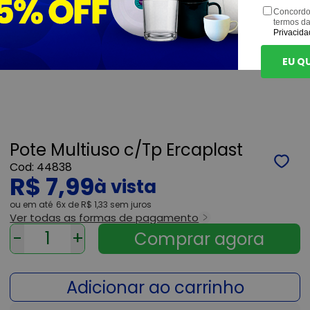
Concordo
termos d
Privacida
EU Q
Pote Multiuso c/Tp Ercaplast
44838
R$ 7,99
ou
6x
de
R$ 1,33
sem juros
Ver todas as formas de pagamento
-
+