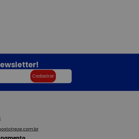
ewsletter!
Cadastrar
3
ostotreze.com.br
ionamento