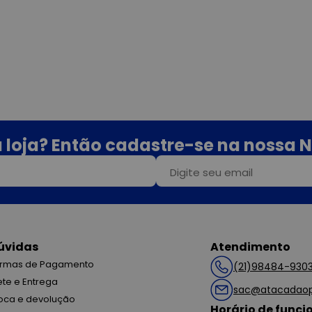
 loja? Então cadastre-se na nossa N
úvidas
Atendimento
rmas de Pagamento
(21)98484-930
ete e Entrega
sac@atacadaop
oca e devolução
Horário de func