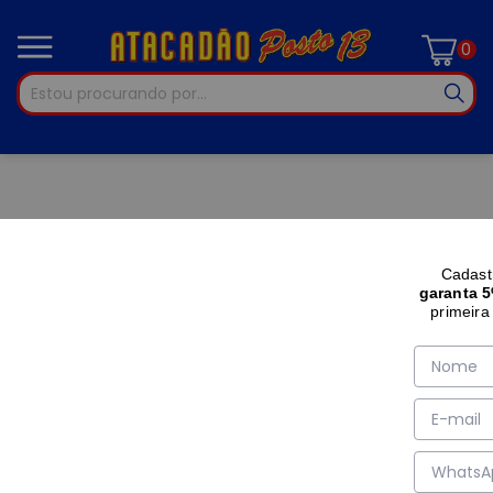
0
Cadast
garanta 
primeira