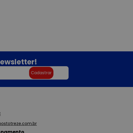
ewsletter!
Cadastrar
3
ostotreze.com.br
ionamento