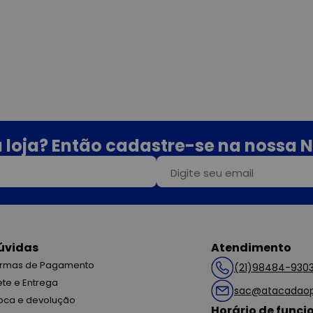
 loja? Então cadastre-se na nossa N
úvidas
Atendimento
rmas de Pagamento
(21)98484-930
ete e Entrega
sac@atacadaop
oca e devolução
Horário de func