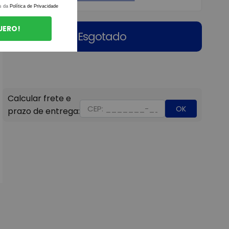
s da
Política de Privacidade
UERO!
Esgotado
OK