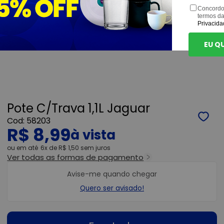
Concordo
termos d
Privacida
EU Q
Pote C/Trava 1,1L Jaguar
58203
R$ 8,99
ou
6x
de
R$ 1,50
sem juros
Ver todas as formas de pagamento
Avise-me quando chegar
Quero ser avisado!