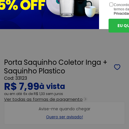
Concordo
termos d
Privacida
EU Q
Porta Saquinho Coletor Inga +
Saquinho Plastico
33123
R$ 7,99
ou
6x
de
R$ 1,33
sem juros
Ver todas as formas de pagamento
Avise-me quando chegar
Quero ser avisado!