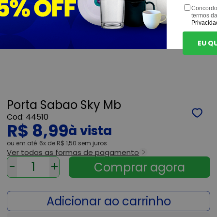
Concordo
termos d
Privacida
EU Q
Porta Sabao Sky Mb
44510
R$ 8,99
ou
6x
de
R$ 1,50
sem juros
Ver todas as formas de pagamento
-
+