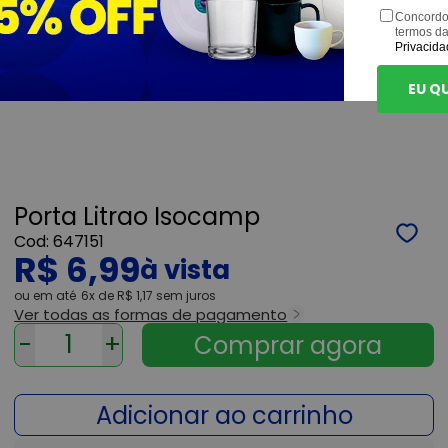
Concordo
termos d
Privacida
EU Q
Porta Litrao Isocamp
647151
R$ 6,99
ou
6x
de
R$ 1,17
sem juros
Ver todas as formas de pagamento
-
+