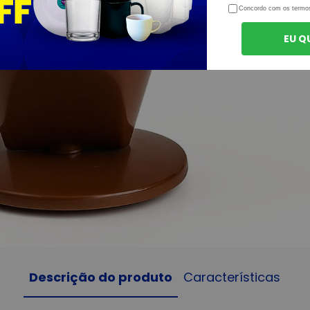
Concordo com os termo
EU Q
Descrição do produto
Características