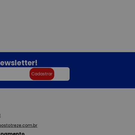
ewsletter!
Cadastrar
3
ostotreze.com.br
ionamento