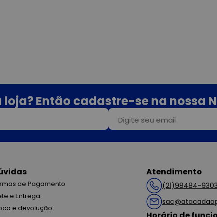
 loja? Então cadastre-se na nossa N
úvidas
Atendimento
rmas de Pagamento
(21)98484-930
ete e Entrega
sac@atacadaop
oca e devolução
Horário de func