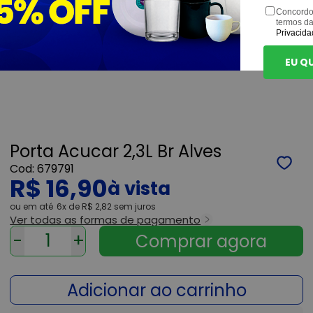
Concordo
termos d
Privacida
EU Q
Porta Acucar 2,3L Br Alves
679791
R$ 16,90
ou
6x
de
R$ 2,82
sem juros
Ver todas as formas de pagamento
-
+