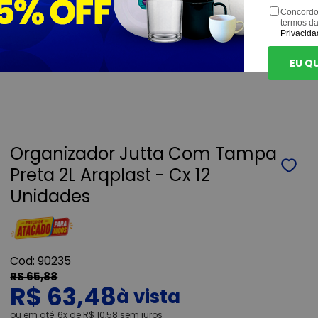
Concordo
termos d
Privacida
EU Q
Organizador Jutta Com Tampa
Preta 2L Arqplast - Cx 12
Unidades
90235
R$ 65,88
R$ 63,48
ou
6x
de
R$ 10,58
sem juros