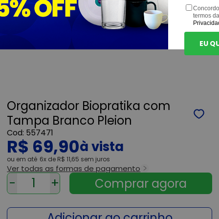
Concordo
termos d
Privacida
EU Q
Organizador Biopratika com
Tampa Branco Pleion
557471
R$ 69,90
ou
6x
de
R$ 11,65
sem juros
Ver todas as formas de pagamento
-
+