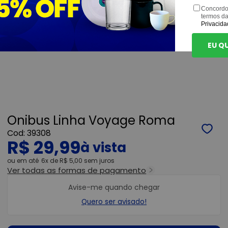
Concordo
termos d
Privacida
EU Q
Onibus Linha Voyage Roma
39308
R$ 29,99
ou
6x
de
R$ 5,00
sem juros
Ver todas as formas de pagamento
Avise-me quando chegar
Quero ser avisado!