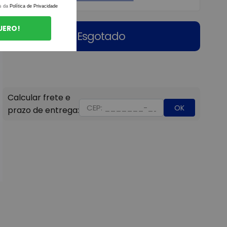
s da
Política de Privacidade
UERO!
Esgotado
OK