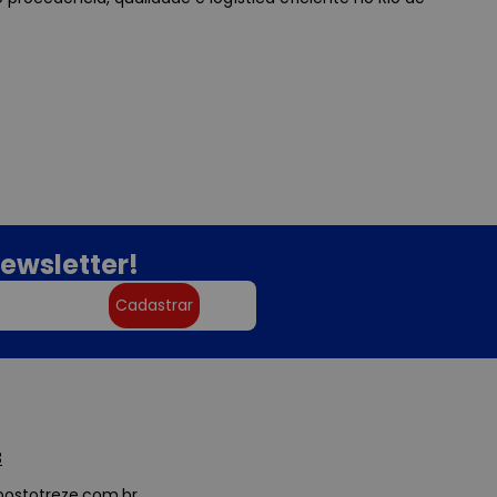
ewsletter!
Cadastrar
3
ostotreze.com.br