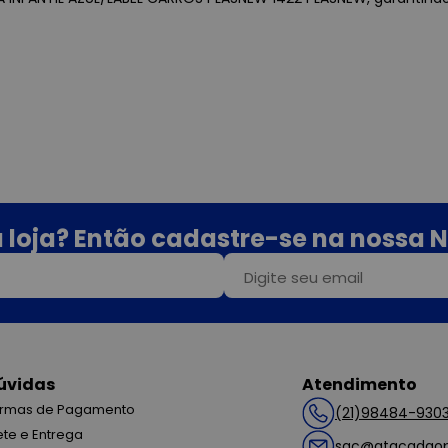
 loja? Então cadastre-se na nossa N
úvidas
Atendimento
rmas de Pagamento
(21)98484-930
ete e Entrega
sac@atacadaop