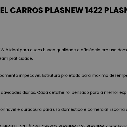
EL CARROS PLASNEW 1422 PLAS
W é ideal para quem busca qualidade e eficiência em uso dom
zam praticidade.
acabamento impecável. Estrutura projetada para máximo desemp
 atividades diárias. Cada detalhe foi pensado para a melhor exp
nfiável e duradoura para uso doméstico e comercial. Escolha c
A INFANTIL AZUL/LABEL CARROS PLASNEW 1422 PLASNEW, garantindo 