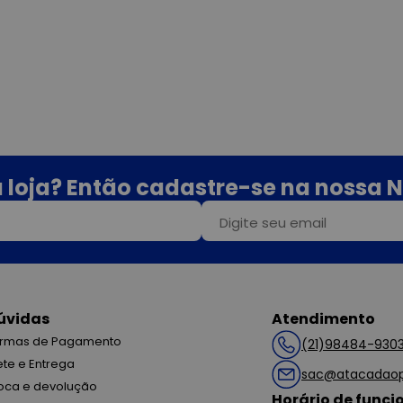
 loja? Então cadastre-se na nossa N
úvidas
Atendimento
rmas de Pagamento
(21)98484-930
ete e Entrega
sac@atacadaop
oca e devolução
Horário de func