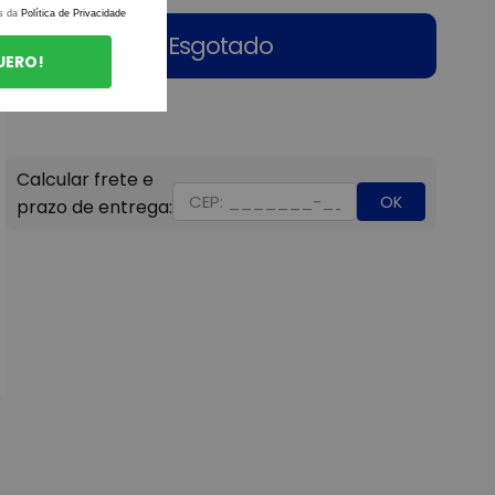
s da
Política de Privacidade
Esgotado
UERO!
OK