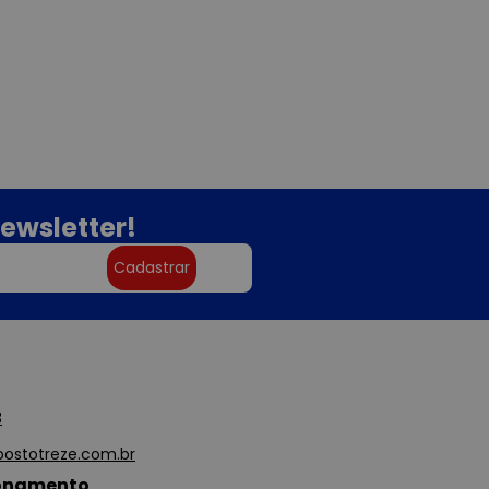
ewsletter!
Cadastrar
3
ostotreze.com.br
ionamento