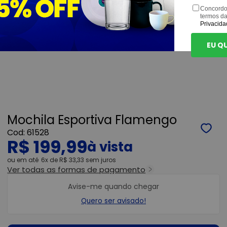
Concordo
termos d
Privacida
EU Q
Mochila Esportiva Flamengo
61528
R$ 199,99
ou
6x
de
R$ 33,33
sem juros
Ver todas as formas de pagamento
Avise-me quando chegar
Quero ser avisado!