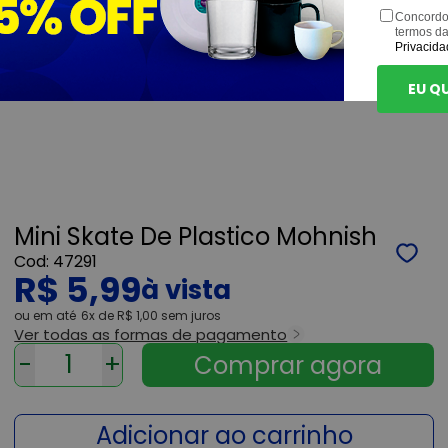
Concordo
termos d
Privacida
EU Q
Mini Skate De Plastico Mohnish
47291
R$ 5,99
ou
6x
de
R$ 1,00
sem juros
Ver todas as formas de pagamento
-
+