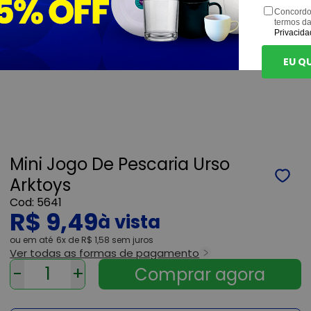
Concordo
termos d
Privacida
EU Q
Mini Jogo De Pescaria Urso
Arktoys
5641
R$ 9,49
ou
6x
de
R$ 1,58
sem juros
Ver todas as formas de pagamento
-
+