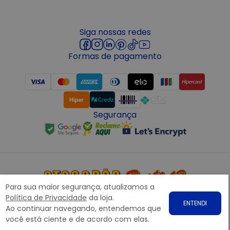
Siga nossas redes
Formas de pagamento
Segurança
Para sua maior segurança, atualizamos a
Copyright © 2022 ATACADÃO POSTO 13 - Todos os direitos
Política de Privacidade
da loja.
ENTENDI
reservados. CNPJ: 15.360.767/0001-07
Ao continuar navegando, entendemos que
Rodovia Presidente Dutra, nº1258 Galpão 1268 – Bairro: Prata,
você está ciente e de acordo com elas.
Nova Iguaçu – RJ CEP 26.221-190