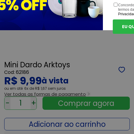
Concordo
termos d
Privacida
EU Q
Mini Dardo Arktoys
62186
R$ 9,99
ou
6x
de
R$ 1,67
sem juros
Ver todas as formas de pagamento
-
+